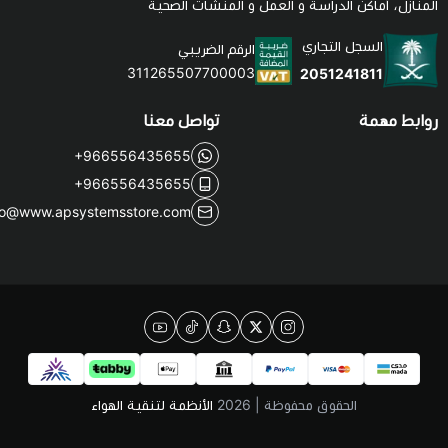
منازل، أماكن الدراسة و العمل و المنشآت الصحية
السجل التجاري
الرقم الضريبي
311265507700003
2051241811
ابط مهمة
تواصل معنا
+966556435655
+966556435655
info@www.apsystemsstore.com
الحقوق محفوظة | 2026
الأنظمة لتنقية الهواء