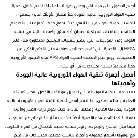
بح الحصول على هواء نقي وصحي ضرورة ملحة، لذا تقدم أفضل أجهزة
جهاز تنقية هواء للمنشآت الطبية
قية الهواء الأوروبية عالية الجودة حلاً ممتازاً، لأولئك الذين يسعون
حسين جودة الهواء في بيئاتهم، حيث تجمع هذه الأجهزة بين التصميم
جهاز تنقية هواء للمطاعم و الكافيهات
متقدم والتقنيات المبتكرة لضمان أداء فائق وكفاءة عالية في تنقية
هواء، ومن الموديلات التي تتميز بتقنيات الترشيح المتطورة مثل فلتر
HEPA إلى الأجهزة التي تقدم خصائص إضافية مثل التحكم الذكي عبر
التطبيقات، يوفر متجر الأنظمة لتقنية الهواء APS هذه الأجهزة الأوروبية
لاً متكاملاً لتلبية احتياجاتك في أي بيئة.
فضل أجهزة تنقية الهواء الأوروبية عالية الجودة
أهميتها
تبر جهاز تنقية الهواء المثالي للمنزل هو الخيار الأفضل بفضل كفاءته
عالية وعمله الهادئ، لذا تتميز أفضل أجهزة تنقية الهواء الأوروبية عالية
جودة بكفاءتها العالية وعملها الهادئ، حيث تقوم بإزالة الغبار والأتربة
عالية كما تقدم هذه الأجهزة أيضاً حلاً سريعاً لإزالة الروائح غير المرغوب
ها مثل الدخان والرطوبة، وتوفر حماية صحية للأطفال من الهواء الملوث،
 توافرها بأسعار معقولة وأحجام تناسب مختلف المساحات من متجر