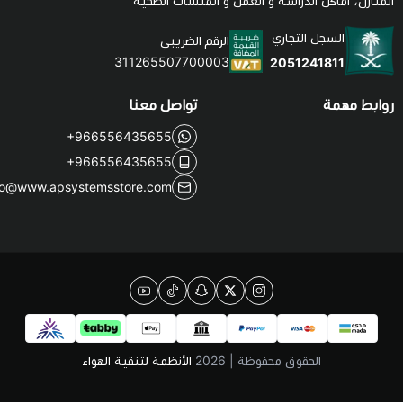
منازل، أماكن الدراسة و العمل و المنشآت الصحية
السجل التجاري
الرقم الضريبي
311265507700003
2051241811
ابط مهمة
تواصل معنا
+966556435655
+966556435655
info@www.apsystemsstore.com
الحقوق محفوظة | 2026
الأنظمة لتنقية الهواء