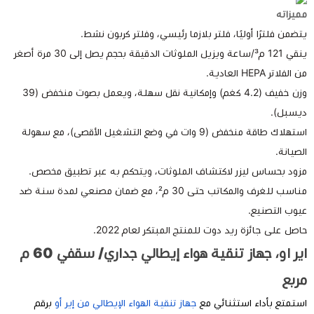
يزاته
ضمن فلترًا أوليًا، فلتر بلازما رئيسي، وفلتر كربون نشط.
ينقي 121 م³/ساعة ويزيل الملوثات الدقيقة بحجم يصل إلى 30 مرة أصغر
لفلاتر HEPA العادية.
وزن خفيف (4.2 كغم) وإمكانية نقل سهلة، ويعمل بصوت منخفض (39
سبل).
استهلاك طاقة منخفض (9 وات في وضع التشغيل الأقصى)، مع سهولة
صيانة.
ود بحساس ليزر لاكتشاف الملوثات، ويتحكم به عبر تطبيق مخصص.
مناسب للغرف والمكاتب حتى 30 م²، مع ضمان مصنعي لمدة سنة ضد
وب التصنيع.
صل على جائزة ريد دوت للمنتج المبتكر لعام 2022.
اير او، جهاز تنقية هواء إيطالي جداري/ سقفي 60 م
ربع
تمتع بأداء استثنائي مع
جهاز تنقية الهواء الإيطالي من إير أو
برقم