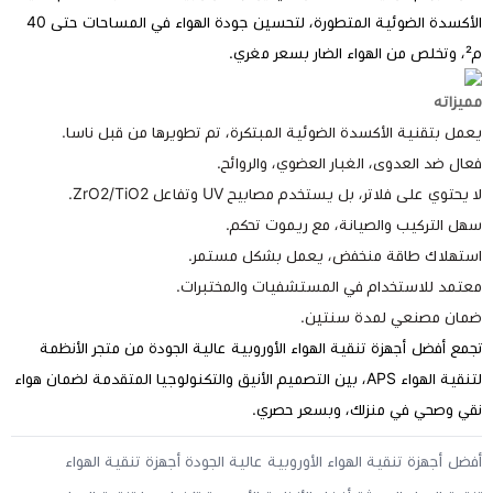
الأكسدة الضوئية المتطورة، لتحسين جودة الهواء في المساحات حتى 40
غري.
يزاته
مل بتقنية الأكسدة الضوئية المبتكرة، تم تطويرها من قبل ناسا.
ال ضد العدوى، الغبار العضوي، والروائح.
 يحتوي على فلاتر، بل يستخدم مصابيح UV وتفاعل ZrO2/TiO2.
ل التركيب والصيانة، مع ريموت تحكم.
تهلاك طاقة منخفض، يعمل بشكل مستمر.
تمد للاستخدام في المستشفيات والمختبرات.
ان مصنعي لمدة سنتين.
مع أفضل أجهزة تنقية الهواء الأوروبية عالية الجودة من متجر الأنظمة
لتنقية الهواء APS، بين التصميم الأنيق والتكنولوجيا المتقدمة لضمان هواء
ي وصحي في منزلك، وبسعر حصري.
ضل أجهزة تنقية الهواء الأوروبية عالية الجودة
أجهزة تنقية الهواء