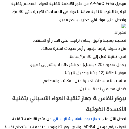
موديل AP-AirO Free من متجر الأنظمة لتقنية الهواء، المصمم بتقنية
البلازما الباردة لتنقية فعالة للهواء في المساحات الكبيرة حتى 60 م²،
حصل على هواء نقي جداري بسعر مميز.
يزاته
ميم بسيط وأنيق، يمكن تركيبه على الجدار أو السقف.
ود بمولد بلازما مزدوج وأربع محركات لفلترة فعالة.
رة تنقية تصل إلى 60 م³/ساعة.
هدوء (20 ديسبل) مع فلتر دائم لا يحتاج إلى تغيير.
 للطاقة (12 وات) وصديق للبيئة.
اسب للمساحات الكبيرة مثل المكاتب والمطاعم.
ان مصنعي لمدة سنتين.
بيوكر نافاس 4 جهاز تنقية الهواء الأسباني بتقنية
لأكسدة الضوئية
صل الآن على
جهاز بيوكر نافاس 4 الإسباني
من متجر الأنظمة لتقنية
الهواء برقم موديل AP-B4، والذي يوفر تكنولوجيا متقدمة باستخدام تقنية