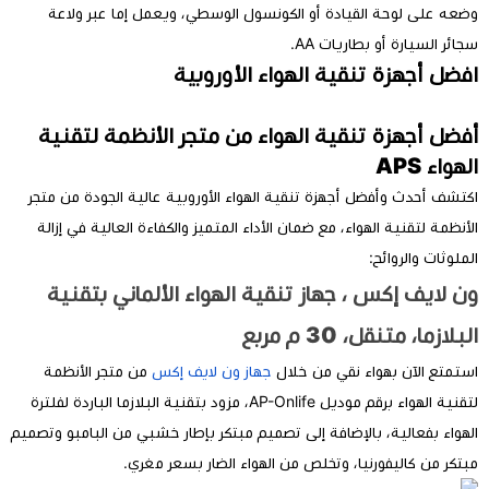
عه على لوحة القيادة أو الكونسول الوسطي، ويعمل إما عبر ولاعة
ائر السيارة أو بطاريات AA.
فضل أجهزة تنقية الهواء الأوروبية
فضل أجهزة تنقية الهواء من متجر الأنظمة لتقنية
هواء APS
تشف أحدث وأفضل أجهزة تنقية الهواء الأوروبية عالية الجودة من متجر
أنظمة لتقنية الهواء، مع ضمان الأداء المتميز والكفاءة العالية في إزالة
ملوثات والروائح:
ن لايف إكس ، جهاز تنقية الهواء الألماني بتقنية
بلازما، متنقل، 30 م مربع
تمتع الآن بهواء نقي من خلال
جهاز ون لايف إكس
من متجر الأنظمة
لتقنية الهواء برقم موديل AP-Onlife، مزود بتقنية البلازما الباردة لفلترة
هواء بفعالية، بالإضافة إلى تصميم مبتكر بإطار خشبي من البامبو وتصميم
تكر من كاليفورنيا، وتخلص من الهواء الضار بسعر مغري.